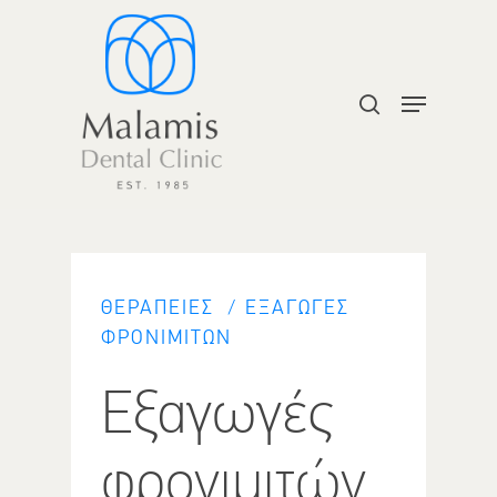
Skip
to
search
main
content
Menu
ΘΕΡΑΠΕΙΕΣ / ΕΞΑΓΩΓΕΣ
ΦΡΟΝΙΜΙΤΩΝ
Εξαγωγές
φρονιμιτών